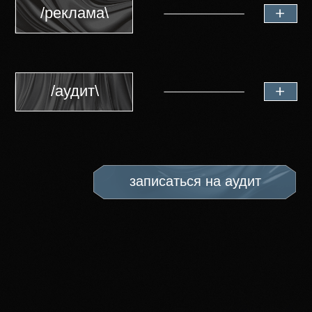
Тарифы
Мы предлагаем
для Вас
несколько
вариантов
сотрудничества
«Брокер»
«Агенство
недвижимости»
«Застройщик»