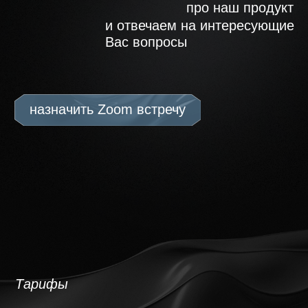
|
Тарифы
тел +995 599 42 93 13
ИНН 302248315
ru
eng