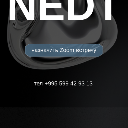
тел +995 599 42 93 13
Мы - агентство,
ориентированное
на результат
|
За последние 5 лет мы принесли
нашим клиентам более 1000 сделок,
1 сделка с каждой 40-й заявки.
/тариф «Брокер» \